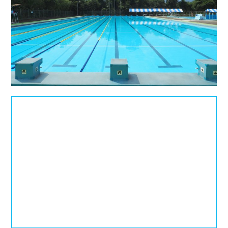
北海道
青森県
岩手県
25mプール
50mプール
宮城県
秋田県
山形県
幼児用プール
流れるプール
福島県
温水プール
屋内プール
屋外プール
スライダー
関東
人口波プール
海水プール
茨城県
栃木県
群馬県
高飛び込み
水連公認プール
埼玉県
千葉県
東京都
施設タイプ
神奈川県
公営プール
レジャープール
北陸、甲信越
ナイトプール
スポーツジム