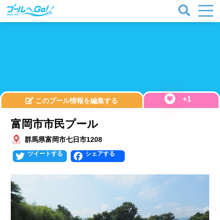
+1
このプール情報を編集する
富岡市市民プール
群馬県富岡市七日市1208
Twitter
Facebook
プールタイプ
北海道、東北