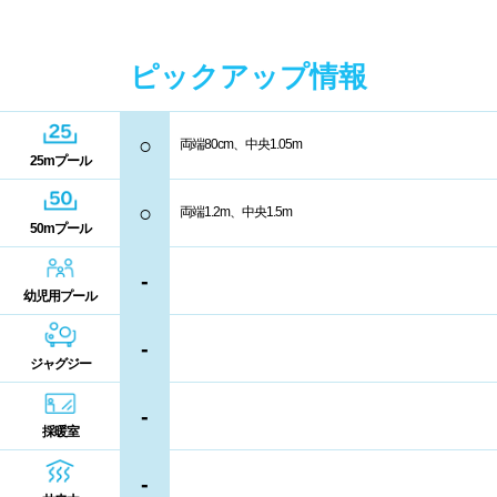
中国
キャッシュレス決済
多目的トイレ
ピックアップ情報
鳥取県
島根県
岡山県
バリアフリー
ウォシュレット
広島県
山口県
喫煙スペース
○
両端80cm、中央1.05m
25mプール
四国
更衣室/ロッカータイプ
○
両端1.2m、中央1.5m
50mプール
徳島県
香川県
愛媛県
ドライヤー
脱水機
-
幼児用プール
高知県
給水機
体重計
-
血圧計
ドリンク自動販売機
ジャグジー
九州、沖縄
-
貴重品ロッカー
カード式ロッカー
採暖室
福岡県
佐賀県
長崎県
コイン返却式ロッカー
コインロッカー
-
熊本県
大分県
宮崎県