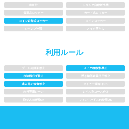
血圧計
ドリンク自動販売機
歩行専用レーン
レベル別コース分け
貴重品ロッカー
カード式ロッカー
コイン返却式ロッカー
コインロッカー
飛び込み練習OK
フィン、パドルの使用OK
シャンプー類
メイク落とし
スクール
利用ルール
子供向け水泳教室
大人向け水泳教室
プール内撮影禁止
メイク/整髪料禁止
アクアビクス
水泳帽必ず被る
浮き輪等遊具使用禁止
水以外の飲食禁止
タトゥー隠せばOK
レンタル
歩行専用レーン
レベル別コース分け
飛び込み練習OK
フィン、パドルの使用OK
バスタオル
水着
浮き輪類
水泳帽、ゴーグル