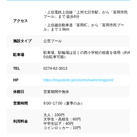
新潟県
富山県
石川県
ホテル
学校施設
・上信電鉄上信線「上州七日市駅」から「富岡市民
プール」まで 徒歩8分
福井県
山梨県
長野県
アクセス
スパリゾート
・上信越自動車道「富岡IC」から「富岡市民プー
ル」まで 1.9km
東海
施設タイプ
公営プール
設備
駐車場、駐輪場は近くの西小学校の校庭を借用（約4
岐阜県
静岡県
愛知県
駐車場
0台駐車可能）
ジャグジー
採暖室
三重県
TEL
0274-62-3013
サウナ
シャワーブース
HP
https://mayutoito.jp/column/swimmingpool/
近畿
浴室
テーブル
休館日
営業期間中無休
ベンチ
飲食店併設
営業時間
9:00~17:00（夏季のみ）
滋賀県
京都府
大阪府
大人：100円
水泳用品物販
観覧席
兵庫県
奈良県
和歌山県
大学生・高校生：60円
利用料金
中学生以下：40円
コインロッカー：10円
駐車場
駐輪場