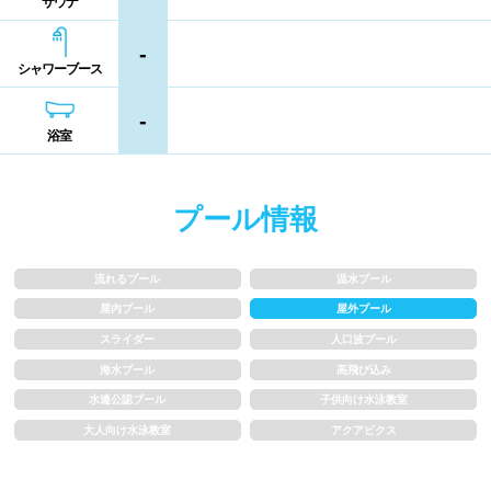
サウナ
シャンプー類
メイク落とし
鹿児島県
沖縄県
-
シャワーブース
営業時間
-
浴室
通年営業
夏季限定
18時以降も営業
24時間営業
プール情報
ロケーション
流れるプール
温水プール
屋内プール
屋外プール
駅近
郊外
スライダー
人口波プール
海水プール
高飛び込み
水深
水連公認プール
子供向け水泳教室
大人向け水泳教室
アクアビクス
1m未満
1~1.5m