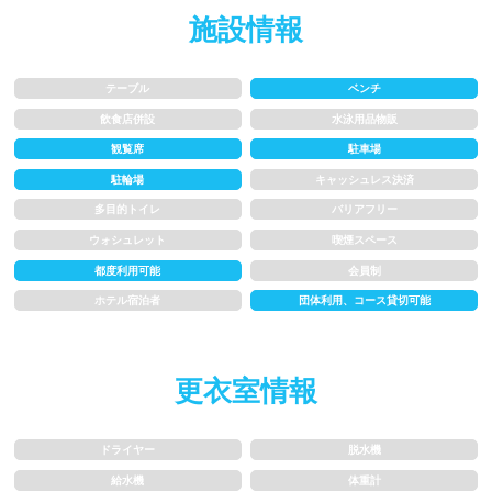
施設情報
1.5~2m
2m以上
レーン
テーブル
ベンチ
飲食店併設
水泳用品物販
観覧席
駐車場
3レーン以下
4レーン
駐輪場
キャッシュレス決済
5レーン
6レーン
多目的トイレ
バリアフリー
ウォシュレット
喫煙スペース
7レーン以上
都度利用可能
会員制
ホテル宿泊者
団体利用、コース貸切可能
プール利用ルール
更衣室情報
プール内撮影禁止
メイク/整髪料禁止
水泳帽必ず被る
浮き輪等遊具使用禁止
ドライヤー
脱水機
給水機
体重計
水以外の飲食禁止
タトゥー隠せばOK