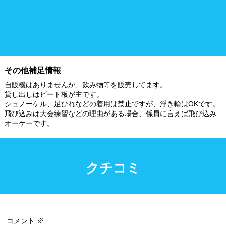
施設利用
都度利用可能
会員制
その他補足情報
ホテル宿泊者
団体利用、コース貸切可能
自販機はありませんが、飲み物等を販売してます。
貸し出しはビート板が主です。
プール情報
シュノーケル、足ひれなどの着用は禁止ですが、浮き輪はOKです。
飛び込みは大会練習などの理由がある場合、係員に言えば飛び込み
オーケーです。
プール情報募集中
クチコミ
コメント
※