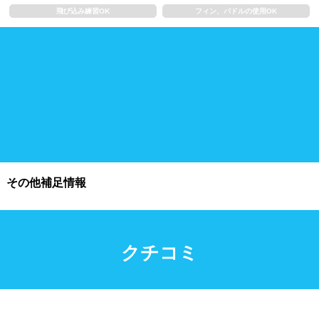
飛び込み練習OK
フィン、パドルの使用OK
施設利用
都度利用可能
会員制
ホテル宿泊者
団体利用、コース貸切可能
プール情報
その他補足情報
プール情報募集中
クチコミ