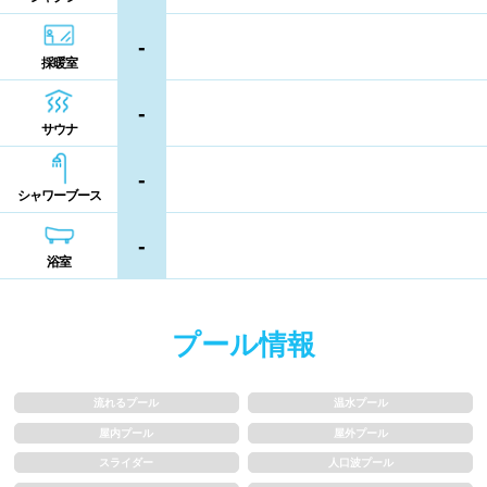
シャンプー類
メイク落とし
鹿児島県
沖縄県
-
採暖室
営業時間
-
サウナ
通年営業
夏季限定
-
シャワーブース
18時以降も営業
24時間営業
-
浴室
ロケーション
駅近
郊外
プール情報
水深
流れるプール
温水プール
屋内プール
屋外プール
1m未満
1~1.5m
スライダー
人口波プール