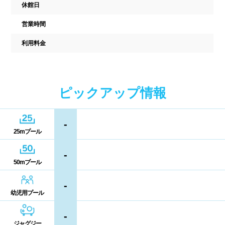
中国
休館日
キャッシュレス決済
多目的トイレ
営業時間
鳥取県
島根県
岡山県
バリアフリー
ウォシュレット
利用料金
広島県
山口県
喫煙スペース
四国
更衣室/ロッカータイプ
ピックアップ情報
徳島県
香川県
愛媛県
ドライヤー
脱水機
-
25mプール
高知県
給水機
体重計
-
50mプール
血圧計
ドリンク自動販売機
九州、沖縄
-
貴重品ロッカー
カード式ロッカー
幼児用プール
福岡県
佐賀県
長崎県
コイン返却式ロッカー
コインロッカー
-
熊本県
大分県
宮崎県
ジャグジー