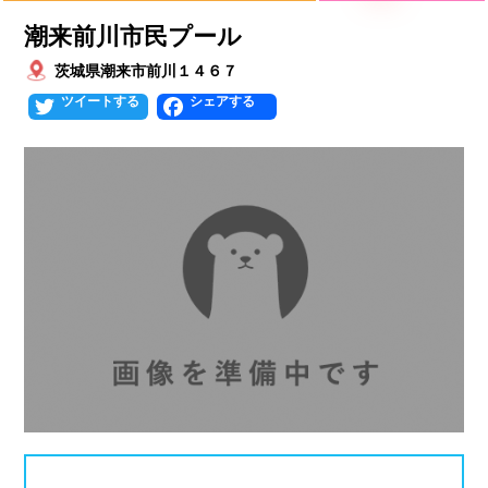
潮来前川市民プール
北海道
青森県
岩手県
25mプール
50mプール
茨城県潮来市前川１４６７
宮城県
秋田県
山形県
幼児用プール
流れるプール
Twitter
Facebook
福島県
温水プール
屋内プール
屋外プール
スライダー
関東
人口波プール
海水プール
茨城県
栃木県
群馬県
高飛び込み
水連公認プール
埼玉県
千葉県
東京都
施設タイプ
神奈川県
公営プール
レジャープール
北陸、甲信越
ナイトプール
スポーツジム