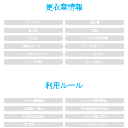
更衣室情報
歩行専用レーン
レベル別コース分け
ドライヤー
脱水機
飛び込み練習OK
フィン、パドルの使用OK
給水機
体重計
血圧計
ドリンク自動販売機
スクール
貴重品ロッカー
カード式ロッカー
コイン返却式ロッカー
コインロッカー
子供向け水泳教室
大人向け水泳教室
シャンプー類
メイク落とし
アクアビクス
利用ルール
レンタル
プール内撮影禁止
メイク/整髪料禁止
バスタオル
水着
水泳帽必ず被る
浮き輪等遊具使用禁止
水以外の飲食禁止
タトゥー隠せばOK
浮き輪類
水泳帽、ゴーグル
歩行専用レーン
レベル別コース分け