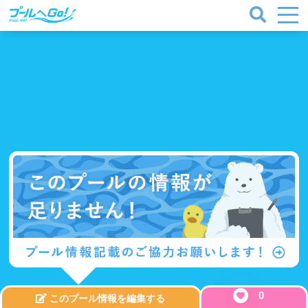
プールタイプ
北海道、東北
0
このプール情報を編集する