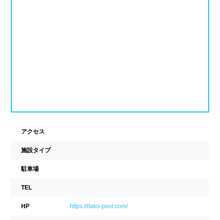
新潟県
富山県
石川県
ホテル
学校施設
福井県
山梨県
長野県
スパリゾート
東海
設備
岐阜県
静岡県
愛知県
ジャグジー
採暖室
三重県
サウナ
シャワーブース
アクセス
近畿
浴室
テーブル
施設タイプ
ベンチ
飲食店併設
滋賀県
京都府
大阪府
駐車場
水泳用品物販
観覧席
TEL
兵庫県
奈良県
和歌山県
HP
https://itako-pool.com/
駐車場
駐輪場