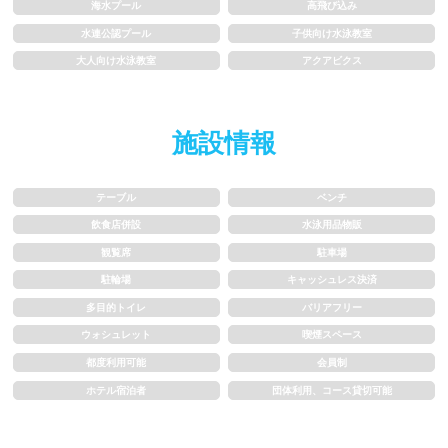
海水プール
高飛び込み
1.5~2m
2m以上
水連公認プール
子供向け水泳教室
大人向け水泳教室
アクアビクス
レーン
施設情報
3レーン以下
4レーン
5レーン
6レーン
テーブル
ベンチ
飲食店併設
水泳用品物販
7レーン以上
観覧席
駐車場
駐輪場
キャッシュレス決済
プール利用ルール
多目的トイレ
バリアフリー
ウォシュレット
喫煙スペース
プール内撮影禁止
メイク/整髪料禁止
都度利用可能
会員制
ホテル宿泊者
団体利用、コース貸切可能
水泳帽必ず被る
浮き輪等遊具使用禁止
水以外の飲食禁止
タトゥー隠せばOK