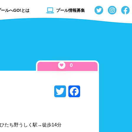
プールへGO!とは
プール情報募集
0
Twitter
Facebook
秋田県
流れるプール
山形県
スライダー
線ひたち野うしく駅→徒歩14分