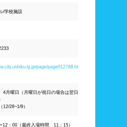
水連公認プール
ル/学校施設
千葉県
東京都
ール
スポーツジム
2233
山梨県
長野県
ワーブース
浴室
ww.city.ushiku.lg.jp/page/page012788.ht
泳用品物販
観覧席
多目的トイレ
、4月曜日（月曜日が祝日の場合は翌日
）
奈良県
和歌山県
ペース
2/28~1/9）
00〜12：00（最終入場時間 11：15）