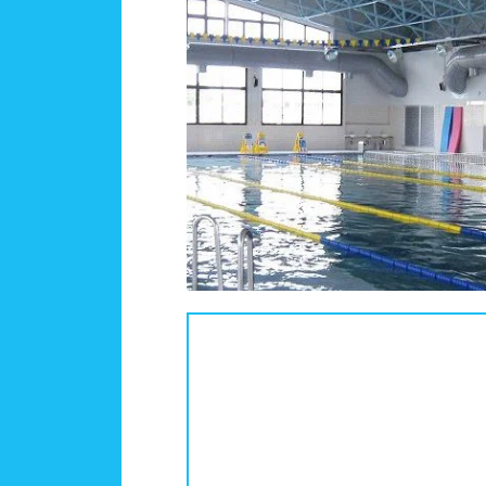
人口
関東
茨城
施設タイプ
神奈
公営
ホテ
北陸、甲信越
新潟
設備
ジャ
東海
岐阜
テー
駐車
近畿
滋賀
バリ