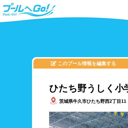
このプール情報を編集する
ひたち野うしく小
茨城県牛久市ひたち野西2丁目11
北海道、東北
プールタイプ
北海
25m
福島
温水