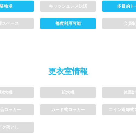
駐輪場
キャッシュレス決済
多目的ト
煙スペース
都度利用可能
会員
更衣室情報
脱水機
給水機
体重
品ロッカー
カード式ロッカー
コイン返却式
イク落とし