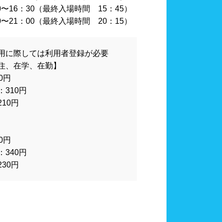
山口県
計
血圧計
：30〜16：30（最終入場時間 15：45）
：00〜21：00（最終入場時間 20：15）
カード式ロッカー
シャンプー類
用に際しては利用者登録が必要
住、在学、在勤】
0円
大分県
宮崎県
310円
10円
24時間営業
0円
340円
30円