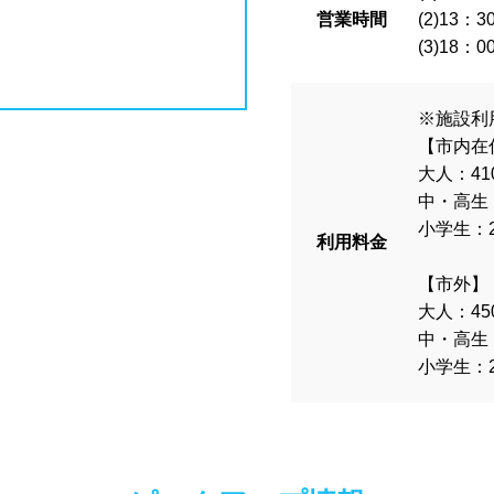
県
島根県
岡山県
広島県
イヤー
脱水機
給水機
体重
営業時間
(2)13
(3)18
ンク自動販売機
貴重品ロッカー
県
香川県
愛媛県
高知県
ン返却式ロッカー
コインロッカー
※施設利
【市内在
ク落とし
大人：41
県
佐賀県
長崎県
熊本県
中・高生：
小学生：2
島県
沖縄県
利用料金
営業
夏季限定
18時以降も営業
【市外】
大人：45
中・高生：
郊外
小学生：2
満
1~1.5m
1.5~2m
2m以上