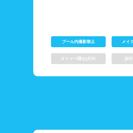
プール内撮影禁止
メイ
タトゥー隠せばOK
歩行