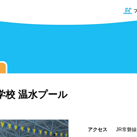
学校 温水プール
道
プール
青森県
50mプール
岩手県
幼児用プール
宮城県
県
プール
屋内プール
屋外プール
アクセス
JR常磐