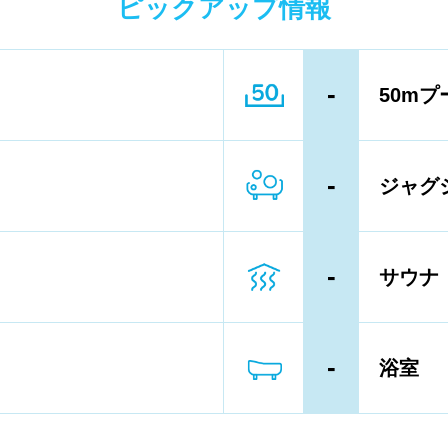
ピックアップ情報
ーン以下
4レーン
5レーン
-
50mプ
ル内撮影禁止
メイク/整髪料禁止
輪等遊具使用禁止
水以外の飲食禁止
-
ジャグ
専用レーン
レベル別コース分け
ン、パドルの使用OK
-
サウナ
向け水泳教室
大人向け水泳教室
-
浴室
タオル
水着
浮き輪類
水泳