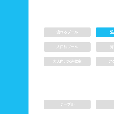
施設利用
都度
流れるプール
温
団体
人口波プール
海
プール情報
プー
大人向け水泳教室
ア
テーブル