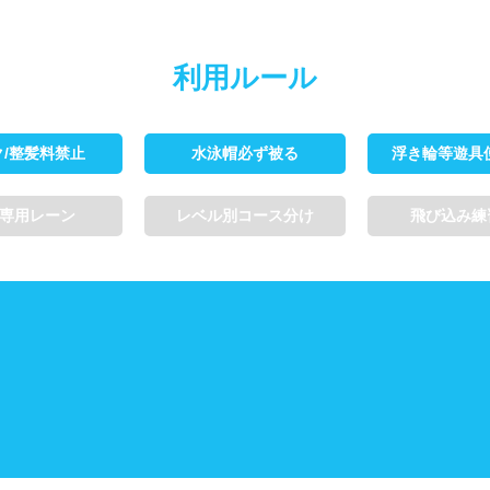
利用ルール
ク/整髪料禁止
水泳帽必ず被る
浮き輪等遊具
専用レーン
レベル別コース分け
飛び込み練