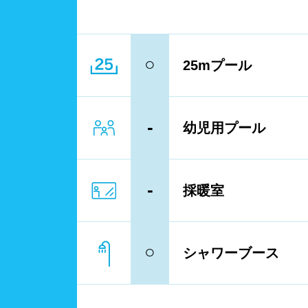
レーン
3レ
○
25mプール
プール利用ルール
プー
浮き
-
幼児用プール
歩行
-
フィ
採暖室
スクール
子供
○
シャワーブース
レンタル
バス