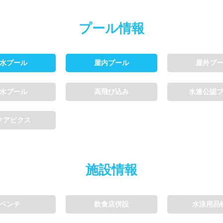
プール情報
利用可能
会員制
ホテル宿泊者
水プール
屋内プール
屋外プ
利用、コース貸切可能
水プール
高飛び込み
水連公認
ル情報募集中
クアビクス
施設情報
ベンチ
飲食店併設
水泳用品