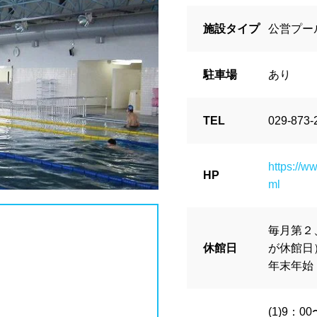
波プール
海水プール
高飛び込み
施設タイプ
公営プー
県
栃木県
群馬県
埼玉県
川県
プール
レジャープール
ナイトプ
駐車場
あり
ル
学校施設
スパリゾート
TEL
029-873-
県
富山県
石川県
福井県
グジー
採暖室
サウナ
シャ
https://w
HP
ml
県
静岡県
愛知県
三重県
ブル
ベンチ
飲食店併設
水
場
駐輪場
キャッシュレス決済
毎月第２
休館日
が休館日
県
京都府
大阪府
兵庫県
アフリー
ウォシュレット
喫煙ス
年末年始（1
(1)9：