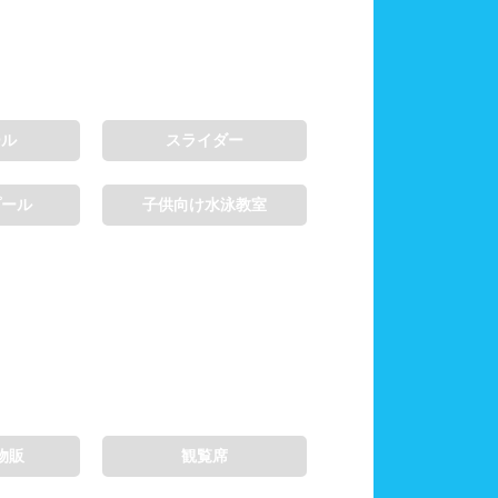
ール
スライダー
プール
子供向け水泳教室
物販
観覧席