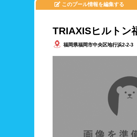
人口
このプール情報を編集する
関東
茨城
TRIAXISヒルト
施設タイプ
神奈
公営
ホテ
福岡県福岡市中央区地行浜2-2-3
北陸、甲信越
新潟
設備
ジャ
東海
岐阜
テー
駐車
近畿
滋賀
バリ