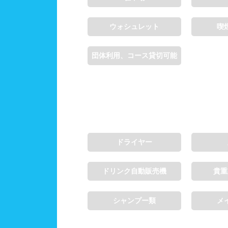
ウォシュレット
喫
団体利用、コース貸切可能
ドライヤー
ドリンク自動販売機
貴重
シャンプー類
メ