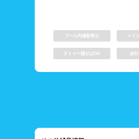
プール内撮影禁止
メイ
タトゥー隠せばOK
歩行