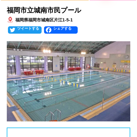
プールタイプ
北海道、東北
福岡市立城南市民プール
福岡県福岡市城南区片江1-5-1
北海道
青森県
岩手県
25mプール
50mプール
Twitter
Facebook
宮城県
秋田県
山形県
幼児用プール
流れるプール
福島県
温水プール
屋内プール
屋外プール
スライダー
関東
人口波プール
海水プール
茨城県
栃木県
群馬県
高飛び込み
水連公認プール
埼玉県
千葉県
東京都
施設タイプ
神奈川県
公営プール
レジャープール
北陸、甲信越