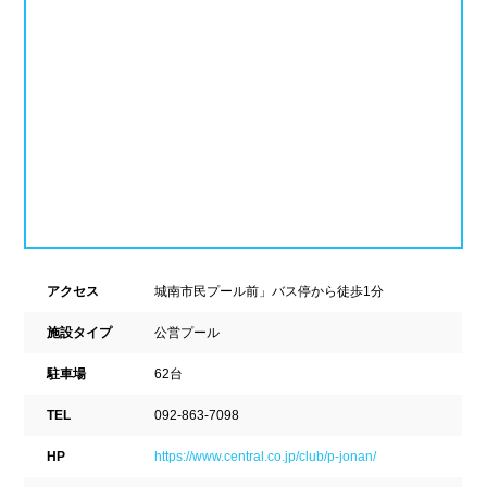
ナイトプール
スポーツジム
新潟県
富山県
石川県
ホテル
学校施設
福井県
山梨県
長野県
スパリゾート
東海
設備
岐阜県
静岡県
愛知県
ジャグジー
採暖室
三重県
アクセス
城南市民プール前」バス停から徒歩1分
サウナ
シャワーブース
施設タイプ
公営プール
近畿
浴室
テーブル
駐車場
62台
ベンチ
飲食店併設
TEL
092-863-7098
滋賀県
京都府
大阪府
HP
https://www.central.co.jp/club/p-jonan/
水泳用品物販
観覧席
兵庫県
奈良県
和歌山県