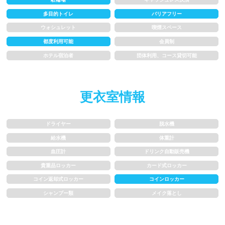
多目的トイレ
バリアフリー
水以外の飲食禁止
タトゥー隠せばOK
ウォシュレット
喫煙スペース
都度利用可能
会員制
歩行専用レーン
レベル別コース分け
ホテル宿泊者
団体利用、コース貸切可能
飛び込み練習OK
フィン、パドルの使用OK
更衣室情報
スクール
ドライヤー
脱水機
子供向け水泳教室
大人向け水泳教室
給水機
体重計
アクアビクス
血圧計
ドリンク自動販売機
貴重品ロッカー
カード式ロッカー
レンタル
コイン返却式ロッカー
コインロッカー
シャンプー類
メイク落とし
バスタオル
水着