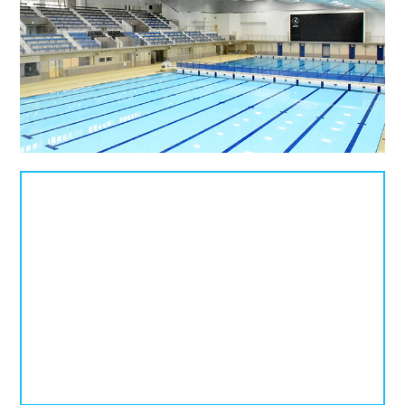
プールタイプ
北海道、東北
北海道
青森県
岩手県
25mプール
50mプール
宮城県
秋田県
山形県
幼児用プール
流れるプール
福島県
温水プール
屋内プール
屋外プール
スライダー
関東
人口波プール
海水プール
茨城県
栃木県
群馬県
高飛び込み
水連公認プール
埼玉県
千葉県
東京都
施設タイプ
神奈川県
公営プール
レジャープール
北陸、甲信越