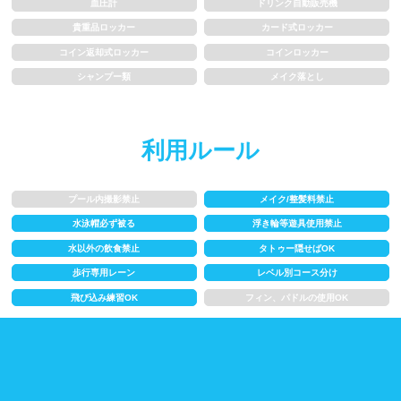
血圧計
ドリンク自動販売機
水以外の飲食禁止
タトゥー隠せばOK
貴重品ロッカー
カード式ロッカー
コイン返却式ロッカー
コインロッカー
歩行専用レーン
レベル別コース分け
シャンプー類
メイク落とし
飛び込み練習OK
フィン、パドルの使用OK
利用ルール
スクール
プール内撮影禁止
メイク/整髪料禁止
子供向け水泳教室
大人向け水泳教室
水泳帽必ず被る
浮き輪等遊具使用禁止
水以外の飲食禁止
タトゥー隠せばOK
アクアビクス
歩行専用レーン
レベル別コース分け
飛び込み練習OK
フィン、パドルの使用OK
レンタル
バスタオル
水着