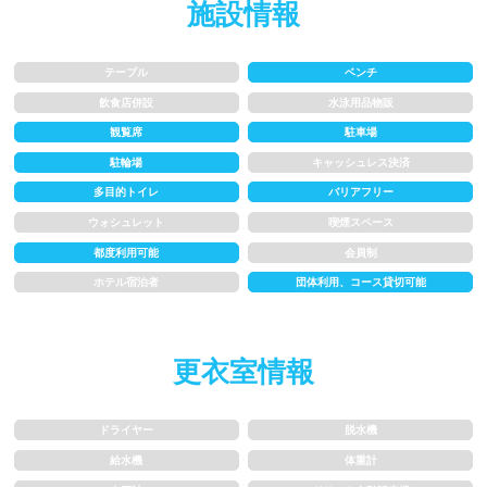
施設情報
1m未満
1~1.5m
1.5~2m
2m以上
テーブル
ベンチ
飲食店併設
水泳用品物販
レーン
観覧席
駐車場
駐輪場
キャッシュレス決済
3レーン以下
4レーン
多目的トイレ
バリアフリー
ウォシュレット
喫煙スペース
5レーン
6レーン
都度利用可能
会員制
ホテル宿泊者
団体利用、コース貸切可能
7レーン以上
プール利用ルール
更衣室情報
プール内撮影禁止
メイク/整髪料禁止
ドライヤー
脱水機
給水機
体重計
水泳帽必ず被る
浮き輪等遊具使用禁止