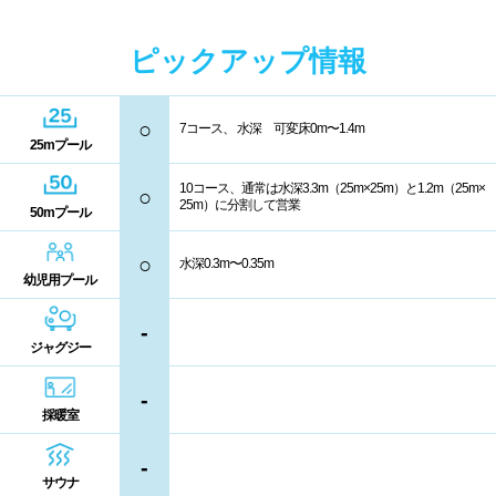
駐車場
駐輪場
中国
ピックアップ情報
キャッシュレス決済
多目的トイレ
鳥取県
島根県
岡山県
バリアフリー
ウォシュレット
○
7コース、 水深 可変床0m〜1.4m
25mプール
広島県
山口県
喫煙スペース
10コース、通常は水深3.3m（25m×25m）と1.2m（25m×
○
25m）に分割して営業
50mプール
四国
更衣室/ロッカータイプ
○
水深0.3m〜0.35m
幼児用プール
徳島県
香川県
愛媛県
ドライヤー
脱水機
-
高知県
給水機
体重計
ジャグジー
-
血圧計
ドリンク自動販売機
九州、沖縄
採暖室
貴重品ロッカー
カード式ロッカー
-
福岡県
佐賀県
長崎県
サウナ