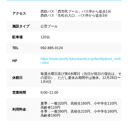
ナイトプール
スポーツジム
西鉄バス「西市民プール」バス停から徒歩1分
新潟県
富山県
石川県
アクセス
西鉄バス「生松台入口」バス停から徒歩3分
ホテル
学校施設
福井県
山梨県
長野県
施設タイプ
公営プール
スパリゾート
駐車場
120台
東海
設備
TEL
092-885-0124
https://www.sports-fukuokacity.or.jp/facility/pool_nish
岐阜県
静岡県
愛知県
HP
i.html
ジャグジー
採暖室
三重県
毎週火曜日及び第4水曜日（当日が祝日の場合は、そ
サウナ
シャワーブース
休館日
の翌日）、ただし夏休み期間中は無休。12月28日〜
1月4日
近畿
浴室
テーブル
営業時間
9:00~21:00
夏季：一般320円、高校生160円、小中学生110円、
ベンチ
飲食店併設
滋賀県
京都府
大阪府
高齢者110円
利用料金
冬季：一般390円、高校生210円、小中学生160円、
高齢者190円
水泳用品物販
観覧席
兵庫県
奈良県
和歌山県