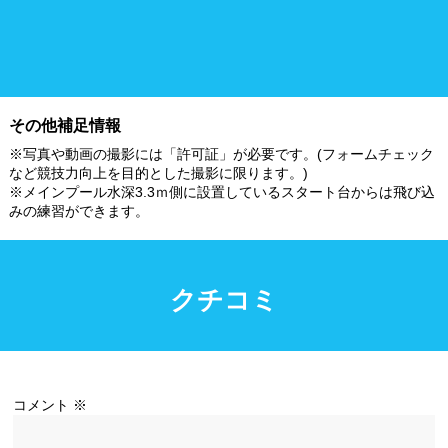
浮き輪類
水泳帽、ゴーグル
施設利用
都度利用可能
会員制
その他補足情報
※写真や動画の撮影には「許可証」が必要です。(フォームチェック
ホテル宿泊者
団体利用、コース貸切可能
など競技力向上を目的とした撮影に限ります。)
※メインプール水深3.3ｍ側に設置しているスタート台からは飛び込
みの練習ができます。
プール情報
プール情報募集中
クチコミ
コメント
※