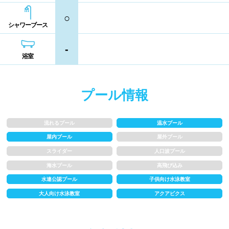
コイン返却式ロッカー
コインロッカー
熊本県
大分県
宮崎県
○
シャンプー類
メイク落とし
シャワーブース
鹿児島県
沖縄県
-
営業時間
浴室
通年営業
夏季限定
プール情報
18時以降も営業
24時間営業
流れるプール
温水プール
屋内プール
屋外プール
ロケーション
スライダー
人口波プール
海水プール
高飛び込み
駅近
郊外
水連公認プール
子供向け水泳教室
大人向け水泳教室
アクアビクス
水深