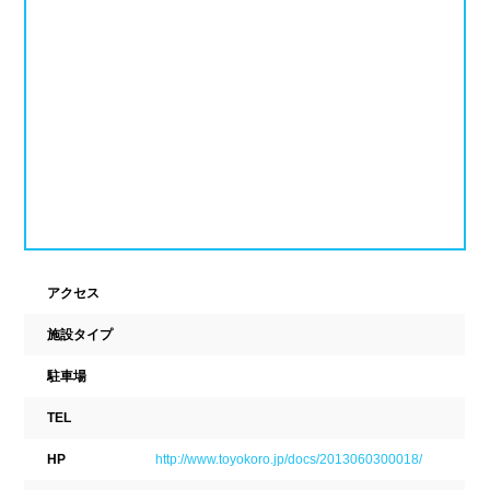
新潟県
富山県
石川県
ホテル
学校施設
福井県
山梨県
長野県
スパリゾート
東海
設備
岐阜県
静岡県
愛知県
ジャグジー
採暖室
三重県
サウナ
シャワーブース
アクセス
近畿
浴室
テーブル
施設タイプ
ベンチ
飲食店併設
滋賀県
京都府
大阪府
駐車場
水泳用品物販
観覧席
TEL
兵庫県
奈良県
和歌山県
HP
http://www.toyokoro.jp/docs/2013060300018/
駐車場
駐輪場