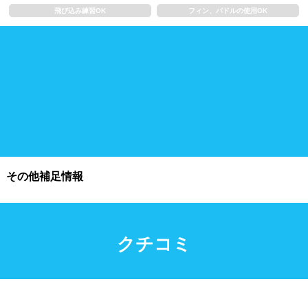
飛び込み練習OK
フィン、パドルの使用OK
施設利用
都度利用可能
会員制
ホテル宿泊者
団体利用、コース貸切可能
プール情報
その他補足情報
プール情報募集中
クチコミ