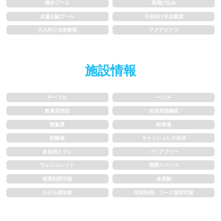
海水プール
高飛び込み
1.5~2m
2m以上
水連公認プール
子供向け水泳教室
大人向け水泳教室
アクアビクス
レーン
施設情報
3レーン以下
4レーン
5レーン
6レーン
テーブル
ベンチ
飲食店併設
水泳用品物販
7レーン以上
観覧席
駐車場
駐輪場
キャッシュレス決済
プール利用ルール
多目的トイレ
バリアフリー
ウォシュレット
喫煙スペース
プール内撮影禁止
メイク/整髪料禁止
都度利用可能
会員制
ホテル宿泊者
団体利用、コース貸切可能
水泳帽必ず被る
浮き輪等遊具使用禁止
水以外の飲食禁止
タトゥー隠せばOK