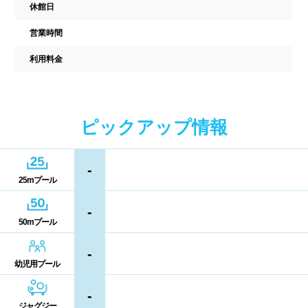
中国
休館日
キャッシュレス決済
多目的トイレ
営業時間
鳥取県
島根県
岡山県
バリアフリー
ウォシュレット
利用料金
広島県
山口県
喫煙スペース
四国
更衣室/ロッカータイプ
ピックアップ情報
徳島県
香川県
愛媛県
ドライヤー
脱水機
-
25mプール
高知県
給水機
体重計
-
50mプール
血圧計
ドリンク自動販売機
九州、沖縄
-
貴重品ロッカー
カード式ロッカー
幼児用プール
福岡県
佐賀県
長崎県
コイン返却式ロッカー
コインロッカー
-
熊本県
大分県
宮崎県
ジャグジー