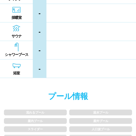
シャンプー類
メイク落とし
鹿児島県
沖縄県
-
採暖室
営業時間
-
サウナ
通年営業
夏季限定
-
シャワーブース
18時以降も営業
24時間営業
-
浴室
ロケーション
駅近
郊外
プール情報
水深
流れるプール
温水プール
屋内プール
屋外プール
1m未満
1~1.5m
スライダー
人口波プール