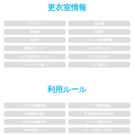
更衣室情報
歩行専用レーン
レベル別コース分け
ドライヤー
脱水機
飛び込み練習OK
フィン、パドルの使用OK
給水機
体重計
血圧計
ドリンク自動販売機
スクール
貴重品ロッカー
カード式ロッカー
コイン返却式ロッカー
コインロッカー
子供向け水泳教室
大人向け水泳教室
シャンプー類
メイク落とし
アクアビクス
利用ルール
レンタル
プール内撮影禁止
メイク/整髪料禁止
バスタオル
水着
水泳帽必ず被る
浮き輪等遊具使用禁止
水以外の飲食禁止
タトゥー隠せばOK
浮き輪類
水泳帽、ゴーグル
歩行専用レーン
レベル別コース分け