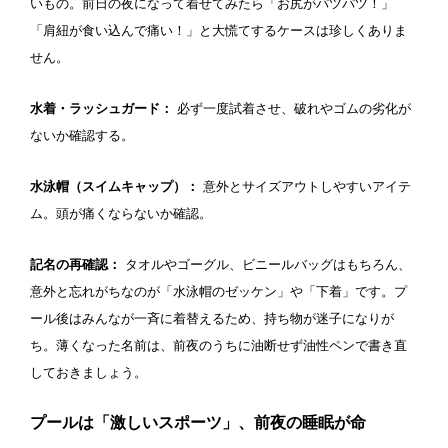
いもの。前日の夜になって着せてみたら「お尻がパツパツ！」
コイン返却式ロッカー
コインロッカー
「肩紐が食い込んで痛い！」と大慌てするケースは珍しくありま
熊本県
大分県
宮崎県
せん。
シャンプー類
メイク落とし
鹿児島県
沖縄県
水着・ラッシュガード：
必ず一度試着させ、破れやゴムの劣化が
営業時間
ないか確認する。
通年営業
夏季限定
水泳帽（スイムキャップ）：
意外とサイズアウトしやすいアイテ
ム。頭が痛くならないか確認。
18時以降も営業
24時間営業
記名の再確認：
タオルやゴーグル、ビニールバッグはもちろん、
ロケーション
意外と忘れがちなのが「水泳帽のゼッケン」や「下着」です。プ
ール後はみんなが一斉に着替えるため、持ち物が迷子になりが
ち。薄くなった名前は、前夜のうちに油断せず油性ペンで書き直
駅近
郊外
しておきましょう。
水深
プールは「激しいスポーツ」、前夜の睡眠が命