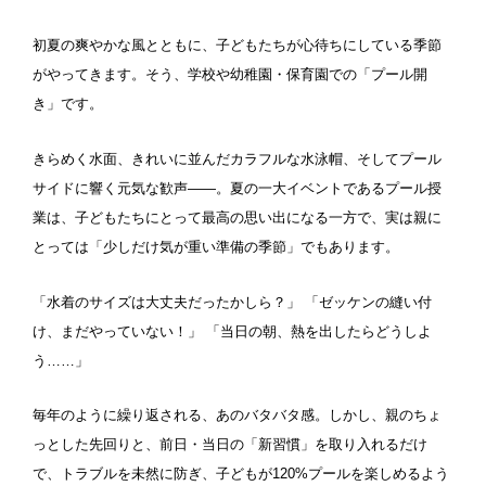
ナイトプール
スポーツジム
初夏の爽やかな風とともに、子どもたちが心待ちにしている季節
新潟県
富山県
石川県
がやってきます。そう、学校や幼稚園・保育園での「プール開
ホテル
学校施設
き」です。
福井県
山梨県
長野県
スパリゾート
きらめく水面、きれいに並んだカラフルな水泳帽、そしてプール
東海
サイドに響く元気な歓声――。夏の一大イベントであるプール授
設備
業は、子どもたちにとって最高の思い出になる一方で、実は親に
岐阜県
静岡県
愛知県
とっては「少しだけ気が重い準備の季節」でもあります。
ジャグジー
採暖室
三重県
「水着のサイズは大丈夫だったかしら？」 「ゼッケンの縫い付
サウナ
シャワーブース
け、まだやっていない！」 「当日の朝、熱を出したらどうしよ
近畿
浴室
テーブル
う……」
ベンチ
飲食店併設
毎年のように繰り返される、あのバタバタ感。しかし、親のちょ
滋賀県
京都府
大阪府
っとした先回りと、前日・当日の「新習慣」を取り入れるだけ
水泳用品物販
観覧席
兵庫県
奈良県
和歌山県
で、トラブルを未然に防ぎ、子どもが120%プールを楽しめるよう