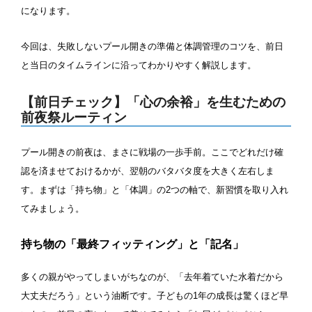
になります。
駐車場
駐輪場
中国
キャッシュレス決済
多目的トイレ
今回は、失敗しないプール開きの準備と体調管理のコツを、前日
と当日のタイムラインに沿ってわかりやすく解説します。
鳥取県
島根県
岡山県
バリアフリー
ウォシュレット
【前日チェック】「心の余裕」を生むための
広島県
山口県
喫煙スペース
前夜祭ルーティン
四国
更衣室/ロッカータイプ
プール開きの前夜は、まさに戦場の一歩手前。ここでどれだけ確
認を済ませておけるかが、翌朝のバタバタ度を大きく左右しま
徳島県
香川県
愛媛県
す。まずは「持ち物」と「体調」の2つの軸で、新習慣を取り入れ
ドライヤー
脱水機
てみましょう。
高知県
給水機
体重計
持ち物の「最終フィッティング」と「記名」
血圧計
ドリンク自動販売機
九州、沖縄
多くの親がやってしまいがちなのが、「去年着ていた水着だから
貴重品ロッカー
カード式ロッカー
大丈夫だろう」という油断です。子どもの1年の成長は驚くほど早
福岡県
佐賀県
長崎県