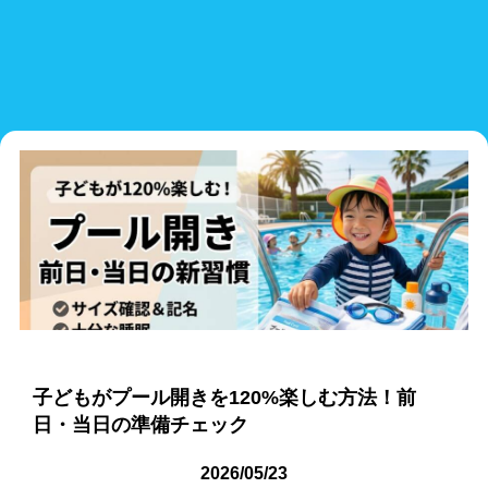
プールタイプ
北海道、東北
北海道
青森県
岩手県
25mプール
50mプール
宮城県
秋田県
山形県
幼児用プール
流れるプール
福島県
温水プール
屋内プール
屋外プール
スライダー
関東
人口波プール
海水プール
茨城県
栃木県
群馬県
高飛び込み
水連公認プール
埼玉県
千葉県
東京都
子どもがプール開きを120%楽しむ方法！前
施設タイプ
神奈川県
日・当日の準備チェック
公営プール
レジャープール
2026/05/23
北陸、甲信越