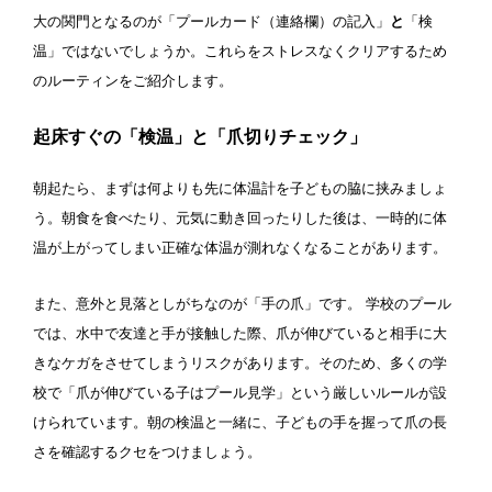
大の関門となるのが「プールカード（連絡欄）の記入」
と
「検
水以外の飲食禁止
タトゥー隠せばOK
温」ではないでしょうか。これらをストレスなくクリアするため
のルーティンをご紹介します。
歩行専用レーン
レベル別コース分け
起床すぐの「検温」と「爪切りチェック」
飛び込み練習OK
フィン、パドルの使用OK
朝起たら、まずは何よりも先に体温計を子どもの脇に挟みましょ
スクール
う。朝食を食べたり、元気に動き回ったりした後は、一時的に体
温が上がってしまい正確な体温が測れなくなることがあります。
子供向け水泳教室
大人向け水泳教室
また、意外と見落としがちなのが「手の爪」です。 学校のプール
アクアビクス
では、水中で友達と手が接触した際、爪が伸びていると相手に大
きなケガをさせてしまうリスクがあります。そのため、多くの学
レンタル
校で「爪が伸びている子はプール見学」という厳しいルールが設
けられています。朝の検温と一緒に、子どもの手を握って爪の長
さを確認するクセをつけましょう。
バスタオル
水着