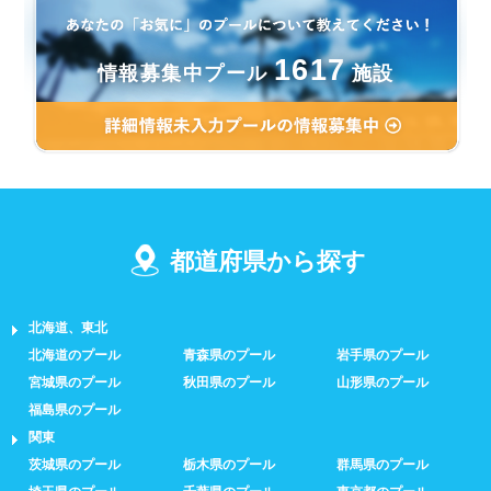
1617
情報募集中プール
施設
都道府県から探す
北海道、東北
北海道のプール
青森県のプール
岩手県のプール
宮城県のプール
秋田県のプール
山形県のプール
福島県のプール
関東
茨城県のプール
栃木県のプール
群馬県のプール