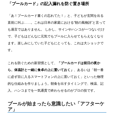
「プールカード」の記入漏れを防ぐ置き場所
浮き輪類
水泳帽、ゴーグル
「あ！プールカード書くの忘れてた！」と、子どもが玄関を出る
施設利用
直前に叫ぶ……。これは日本の家庭における“朝の風物詩”と言って
も過言ではありません。 しかし、サインやハンコが一つないだけ
都度利用可能
会員制
で、子どもはどんなに元気でもプールに入らせてもらえなくなり
ます。楽しみにしていた子どもにとっても、これは大ショックで
ホテル宿泊者
団体利用、コース貸切可能
す。
プール情報
これを防ぐための新習慣として、
「プールカードは前日の夜か
ら、体温計と一緒に食卓の上に置いておく」
、あるいは「朝一番
に必ず目に入るスマートフォンの上に置いておく」といった物理
プール情報募集中
的な仕組みを作りましょう。朝食を出すタイミングで、検温、記
入、ハンコまでを一気通貫で終わらせるのがプロの技です。
プールが始まったら意識したい「アフターケ
ア」