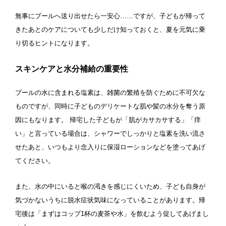
無事にプールへ送り出せたら一安心……ですが、子どもが帰って
きたあとのケアについても少しだけ知っておくと、夏を元気に乗
り切るヒントになります。
スキンケアと水分補給の重要性
プールの水に含まれる塩素は、雑菌の繁殖を防ぐために不可欠な
ものですが、同時に子どものデリケートな肌や髪の水分を奪う原
因にもなります。 帰宅した子どもが「肌がカサカサする」「痒
い」と言っている場合は、シャワーでしっかりと塩素を洗い流さ
せたあと、いつもより念入りに保湿ローションなどを塗ってあげ
てください。
また、水の中にいると喉の渇きを感じにくいため、子ども自身が
気づかないうちに脱水症状気味になっていることがあります。帰
宅後は「まずはコップ1杯の麦茶や水」を飲むよう促してあげまし