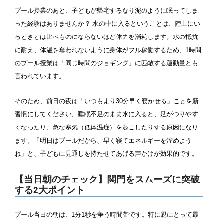
1m未満
1~1.5m
プール授業のあと、子どもが帰宅するなり泥のように眠ってしま
った経験はありませんか？ 水の中に入るということは、陸上にい
1.5~2m
2m以上
るときとは比べものにならないほど体力を消耗します。水の抵抗
に耐え、体温を奪われないように身体がフル稼働するため、1時間
レーン
のプール授業は「同じ時間のジョギング」に匹敵する運動量とも
言われています。
3レーン以下
4レーン
そのため、前日の夜は「いつもより30分早く寝かせる」ことを新
5レーン
6レーン
習慣にしてください。睡眠不足のまま水に入ると、足がつりやす
くなったり、急な寒気（低体温症）を起こしたりする原因になり
7レーン以上
ます。「明日はプールだから、早く寝てエネルギーを溜めよう
ね」と、子どもに見通しを持たせてあげる声かけが効果的です。
プール利用ルール
【当日朝のチェック】関門をスムーズに突破
する2大ポイント
プール内撮影禁止
メイク/整髪料禁止
プール当日の朝は、1分1秒を争う時間帯です。特に親にとって最
水泳帽必ず被る
浮き輪等遊具使用禁止